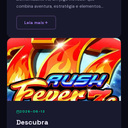
combina aventura, estratégia e elementos
naturais.
Leia mais
2026-06-13
Descubra