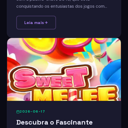
conquistando os entusiastas dos jogos com
sua dinâmica envolvente e regras inovadoras.
Leia mais
2026-06-17
Descubra o Fascinante