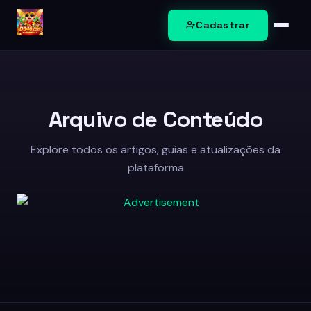
Cadastrar
Pesca
Loteria
Arquivo de Conteúdo
Jogos de sabong
Explore todos os artigos, guias e atualizações da
plataforma
Blackjack
Ofertas exclusivas
Central de Notícias