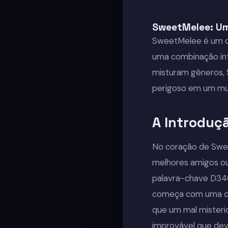
SweetMelee: Um
SweetMelee é um do
uma combinação int
misturam gêneros,
perigoso em um mult
A Introduç
No coração de Swe
melhores amigos ou 
palavra-chave D346,
começa com uma cid
que um mal misteri
improvável que dev