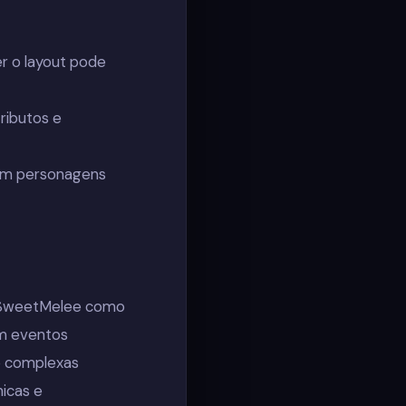
r o layout pode
ributos e
com personagens
ou SweetMelee como
em eventos
o complexas
icas e