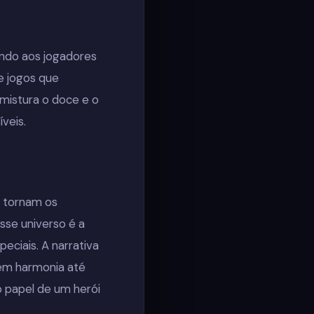
endo aos jogadores
e jogos que
mistura o doce e o
veis.
 tornam os
sse universo é a
eciais. A narrativa
em harmonia até
 papel de um herói