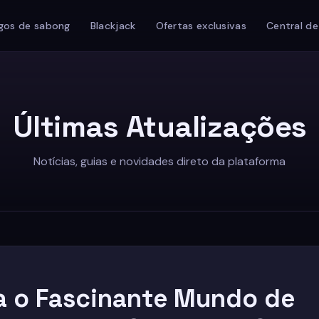
gos de sabong
Blackjack
Ofertas exclusivas
Central de
Últimas Atualizações
Notícias, guias e novidades direto da plataforma
a o Fascinante Mundo de