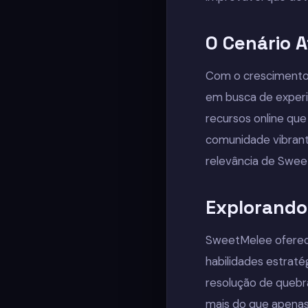
O Cenário 
Com o crescimento 
em busca de experiê
recursos online qu
comunidade vibrant
relevância de Sweet
Explorando
SweetMelee oferece
habilidades estrat
resolução de quebr
mais do que apenas