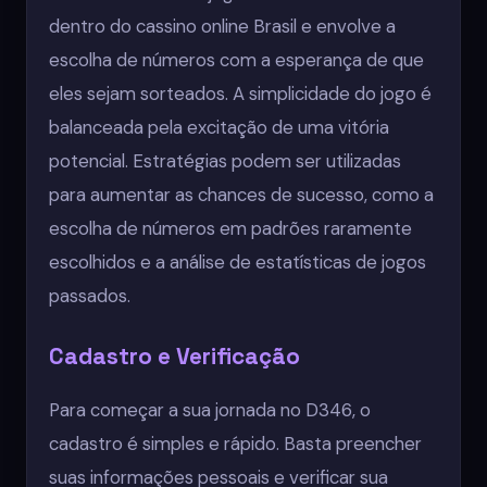
dentro do cassino online Brasil e envolve a
escolha de números com a esperança de que
eles sejam sorteados. A simplicidade do jogo é
balanceada pela excitação de uma vitória
potencial. Estratégias podem ser utilizadas
para aumentar as chances de sucesso, como a
escolha de números em padrões raramente
escolhidos e a análise de estatísticas de jogos
passados.
Cadastro e Verificação
Para começar a sua jornada no D346, o
cadastro é simples e rápido. Basta preencher
suas informações pessoais e verificar sua