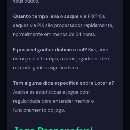
seus dados.
Quanto tempo leva o saque via PIX?
Os
saques via PIX são processados rapidamente,
normalmente em menos de 24 horas.
É possível ganhar dinheiro real?
Sim, com
esforço e estratégia, muitos jogadores têm
relatado ganhos significativos.
Tem alguma dica específica sobre Loteria?
Analise as estatísticas e jogue com
regularidade para entender melhor o
funcionamento do jogo.