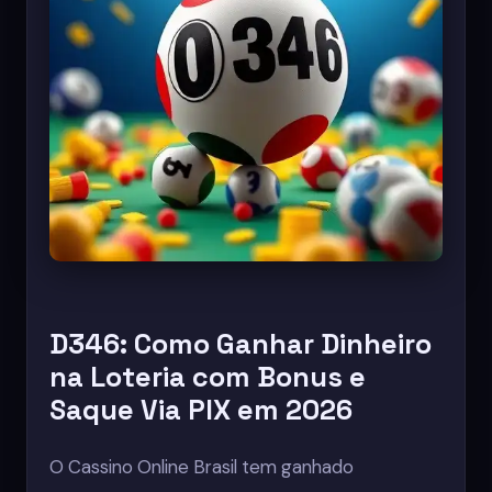
D346: Como Ganhar Dinheiro
na Loteria com Bonus e
Saque Via PIX em 2026
O Cassino Online Brasil tem ganhado