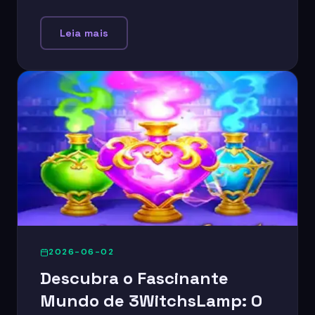
social com a palavra-chave D346.
Leia mais
2026-06-02
Descubra o Fascinante
Mundo de 3WitchsLamp: O