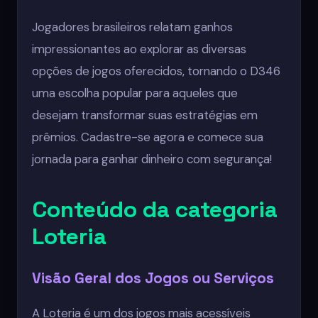
Jogadores brasileiros relatam ganhos
impressionantes ao explorar as diversas
opções de jogos oferecidos, tornando o D346
uma escolha popular para aqueles que
desejam transformar suas estratégias em
prêmios. Cadastre-se agora e comece sua
jornada para ganhar dinheiro com segurança!
Conteúdo da categoria
Loteria
Visão Geral dos Jogos ou Serviços
A Loteria é um dos jogos mais acessíveis