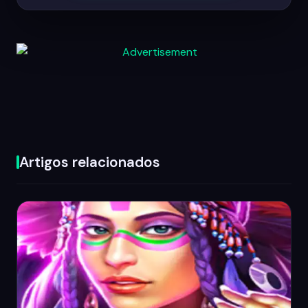
Artigos relacionados