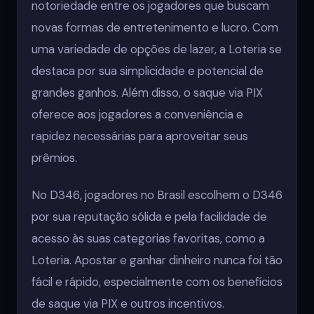
notoriedade entre os jogadores que buscam
novas formas de entretenimento e lucro. Com
uma variedade de opções de lazer, a Loteria se
destaca por sua simplicidade e potencial de
grandes ganhos. Além disso, o saque via PIX
oferece aos jogadores a conveniência e
rapidez necessárias para aproveitar seus
prêmios.
No D346, jogadores no Brasil escolhem o D346
por sua reputação sólida e pela facilidade de
acesso às suas categorias favoritas, como a
Loteria. Apostar e ganhar dinheiro nunca foi tão
fácil e rápido, especialmente com os benefícios
de saque via PIX e outros incentivos.