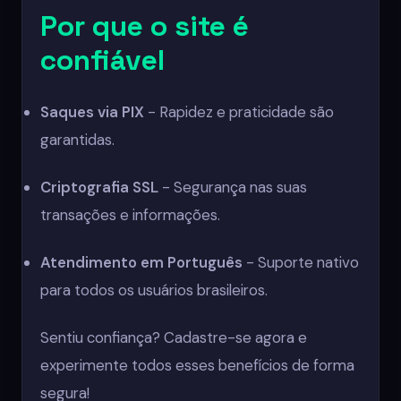
Por que o site é
confiável
Saques via PIX
- Rapidez e praticidade são
garantidas.
Criptografia SSL
- Segurança nas suas
transações e informações.
Atendimento em Português
- Suporte nativo
para todos os usuários brasileiros.
Sentiu confiança? Cadastre-se agora e
experimente todos esses benefícios de forma
segura!