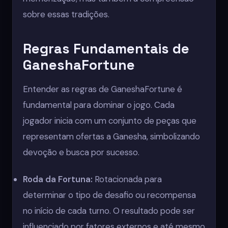
sobre essas tradições.
Regras Fundamentais de
GaneshaFortune
Entender as regras de GaneshaFortune é
fundamental para dominar o jogo. Cada
jogador inicia com um conjunto de peças que
representam ofertas a Ganesha, simbolizando
devoção e busca por sucesso.
Roda da Fortuna:
Rotacionada para
determinar o tipo de desafio ou recompensa
no início de cada turno. O resultado pode ser
influenciado por fatores externos e até mesmo