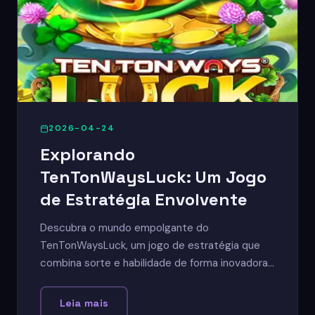
2026-04-24
Explorando
TenTonWaysLuck: Um Jogo
de Estratégia Envolvente
Descubra o mundo empolgante do
TenTonWaysLuck, um jogo de estratégia que
combina sorte e habilidade de forma inovadora,
proporcionando uma experiência única para
jogadores.
Leia mais