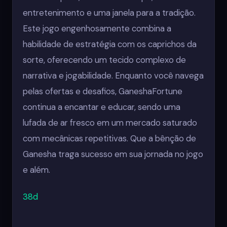
entretenimento e uma janela para a tradição.
Este jogo engenhosamente combina a
habilidade de estratégia com os caprichos da
sorte, oferecendo um tecido complexo de
narrativa e jogabilidade. Enquanto você navega
pelas ofertas e desafios, GaneshaFortune
continua a encantar e educar, sendo uma
lufada de ar fresco em um mercado saturado
com mecânicas repetitivas. Que a bênção de
Ganesha traga sucesso em sua jornada no jogo
e além.
38d