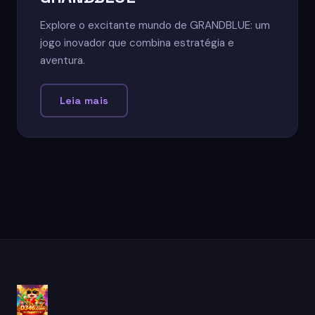
Explore o excitante mundo de GRANDBLUE: um
jogo inovador que combina estratégia e
aventura.
Leia mais