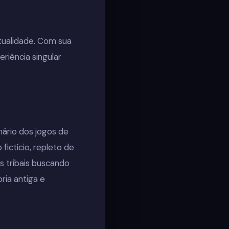
tualidade. Com sua
riência singular
rio dos jogos de
ictício, repleto de
s tribais buscando
ria antiga e