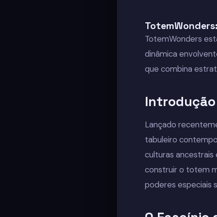
TotemWonders:
TotemWonders está 
dinâmica envolvente
que combina estraté
Introduçã
Lançado recenteme
tabuleiro contempo
culturas ancestrais
construir o totem m
poderes especiais s