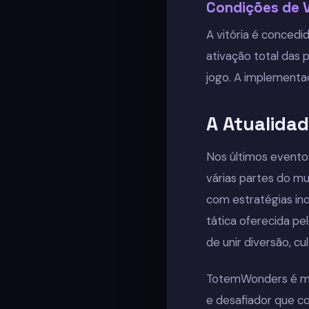
Condições de V
A vitória é concedi
ativação total das 
jogo. A implementaçã
A Atualida
Nos últimos evento
várias partes do m
com estratégias in
tática oferecida p
de unir diversão, cu
TotemWonders é mai
e desafiador que con