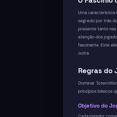
O Fascínio
Uma característica
segredo por trás d
presente tanto nas 
atenção dos jogado
fascinante. Este e
outra.
Regras do 
Dominar TotemWonde
princípios básicos 
Objetivo do Jo
Cada jogador começ