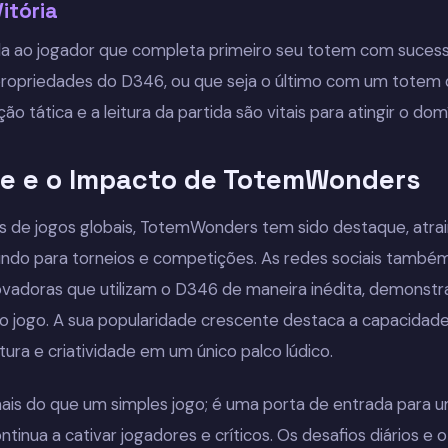
itória
da ao jogador que completa primeiro seu totem com sucesso
propriedades do D346, ou que seja o último com um totem d
o tática e a leitura da partida são vitais para atingir o domí
de e o Impacto de TotemWonders
s de jogos globais, TotemWonders tem sido destaque, atra
undo para torneios e competições. As redes sociais també
ovadoras que utilizam o D346 de maneira inédita, demonstr
elo jogo. A sua popularidade crescente destaca a capacid
ltura e criatividade em um único palco lúdico.
s do que um simples jogo; é uma porta de entrada para u
tinua a cativar jogadores e críticos. Os desafios diários e 