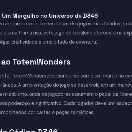
 Um Mergulho no Universo de D346
rapidamente se tornando um dos jogos mais falados da a
 e uma trama rica, este jogo de tabuleiro oferece uma expe
gia, criatividade e uma pitada de aventura.
o ao TotemWonders
nte, TotemWonders posicionou-se como um marco no cená
râneos. A ambientação do jogo se desenrola em um mundo f
 e misticismo, onde os jogadores assumem o papel de lídere
ais poderoso e significativo. Cada jogador deve unir sabedo
imbolizados por cartas e peças temáticas.