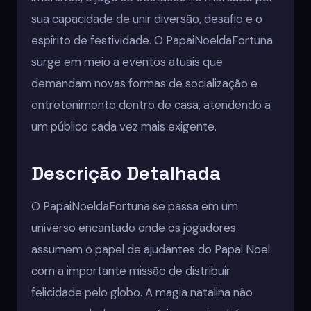
sua capacidade de unir diversão, desafio e o
espírito de festividade. O PapaiNoeldaFortuna
surge em meio a eventos atuais que
demandam novas formas de socialização e
entretenimento dentro de casa, atendendo a
um público cada vez mais exigente.
Descrição Detalhada
O PapaiNoeldaFortuna se passa em um
universo encantado onde os jogadores
assumem o papel de ajudantes do Papai Noel
com a importante missão de distribuir
felicidade pelo globo. A magia natalina não