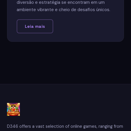
diversão e estratégia se encontram em um
ambiente vibrante e cheio de desafios únicos.
Leia mais
D346 offers a vast selection of online games, ranging from