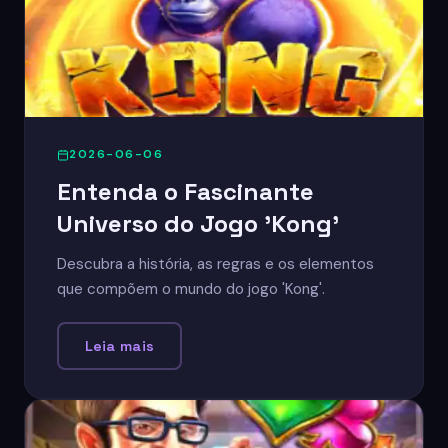
2026-06-06
Entenda o Fascinante
Universo do Jogo 'Kong'
Descubra a história, as regras e os elementos
que compõem o mundo do jogo 'Kong'.
Leia mais