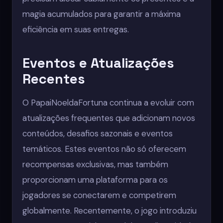
magia acumulados para garantir a máxima
eficiência em suas entregas.
Eventos e Atualizações
Recentes
O PapaiNoeldaFortuna continua a evoluir com
atualizações frequentes que adicionam novos
conteúdos, desafios sazonais e eventos
temáticos. Estes eventos não só oferecem
recompensas exclusivas, mas também
proporcionam uma plataforma para os
jogadores se conectarem e competirem
globalmente. Recentemente, o jogo introduziu