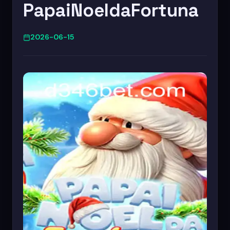
PapaiNoeldaFortuna
2026-06-15