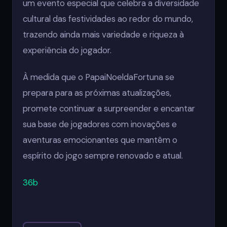
um evento especial que celebra a diversidade
cultural das festividades ao redor do mundo,
trazendo ainda mais variedade e riqueza à
experiência do jogador.
À medida que o PapaiNoeldaFortuna se
prepara para as próximas atualizações,
promete continuar a surpreender e encantar
sua base de jogadores com inovações e
aventuras emocionantes que mantêm o
espírito do jogo sempre renovado e atual.
36b