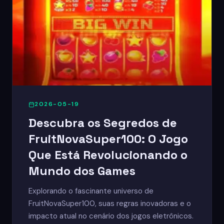
2026-05-19
Descubra os Segredos de
FruitNovaSuper100: O Jogo
Que Está Revolucionando o
Mundo dos Games
Explorando o fascinante universo de
FruitNovaSuper100, suas regras inovadoras e o
impacto atual no cenário dos jogos eletrônicos.