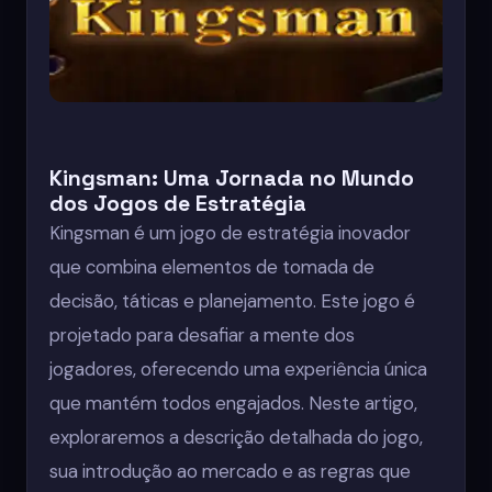
Kingsman: Uma Jornada no Mundo
dos Jogos de Estratégia
Kingsman é um jogo de estratégia inovador
que combina elementos de tomada de
decisão, táticas e planejamento. Este jogo é
projetado para desafiar a mente dos
jogadores, oferecendo uma experiência única
que mantém todos engajados. Neste artigo,
exploraremos a descrição detalhada do jogo,
sua introdução ao mercado e as regras que