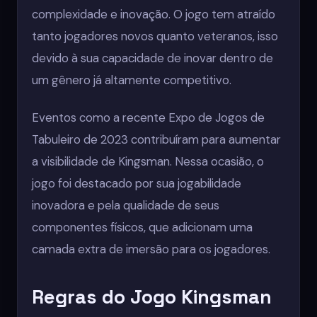
complexidade e inovação. O jogo tem atraído
tanto jogadores novos quanto veteranos, isso
devido à sua capacidade de inovar dentro de
um gênero já altamente competitivo.
Eventos como a recente Expo de Jogos de
Tabuleiro de 2023 contribuíram para aumentar
a visibilidade de Kingsman. Nessa ocasião, o
jogo foi destacado por sua jogabilidade
inovadora e pela qualidade de seus
componentes físicos, que adicionam uma
camada extra de imersão para os jogadores.
Regras do Jogo Kingsman