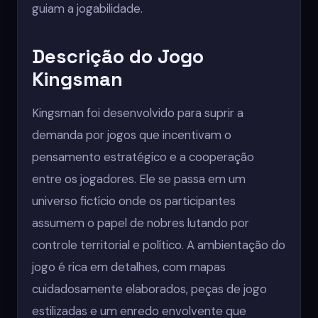
guiam a jogabilidade.
Descrição do Jogo
Kingsman
Kingsman foi desenvolvido para suprir a
demanda por jogos que incentivam o
pensamento estratégico e a cooperação
entre os jogadores. Ele se passa em um
universo fictício onde os participantes
assumem o papel de nobres lutando por
controle territorial e político. A ambientação do
jogo é rica em detalhes, com mapas
cuidadosamente elaborados, peças de jogo
estilizadas e um enredo envolvente que