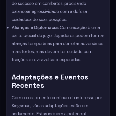
de sucesso em combates, precisando
balancear agressividade com a defesa
cuidadosa de suas posições.
Alianças e Diplomacia:
Comunicação é uma
parte crucial do jogo. Jogadores podem formar
alianças temporárias para derrotar adversários
mais fortes, mas devem ter cuidado com
traições e reviravoltas inesperadas.
Adaptações e Eventos
Recentes
Com o crescimento contínuo do interesse por
Kingsman, várias adaptações estão em
andamento. Estas incluem a potencial