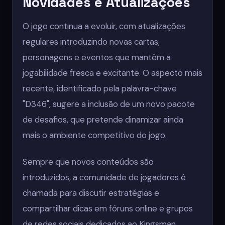
Novidades e Atualizações
O jogo continua a evoluir, com atualizações
regulares introduzindo novas cartas,
personagens e eventos que mantêm a
jogabilidade fresca e excitante. O aspecto mais
recente, identificado pela palavra-chave
"D346", sugere a inclusão de um novo pacote
de desafios, que pretende dinamizar ainda
mais o ambiente competitivo do jogo.
Sempre que novos conteúdos são
introduzidos, a comunidade de jogadores é
chamada para discutir estratégias e
compartilhar dicas em fóruns online e grupos
de redes sociais dedicados ao Kingsman,