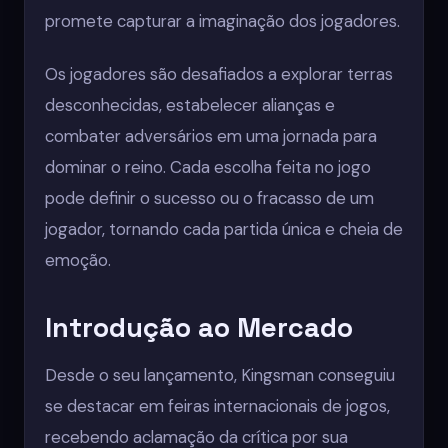
promete capturar a imaginação dos jogadores.
Os jogadores são desafiados a explorar terras
desconhecidas, estabelecer alianças e
combater adversários em uma jornada para
dominar o reino. Cada escolha feita no jogo
pode definir o sucesso ou o fracasso de um
jogador, tornando cada partida única e cheia de
emoção.
Introdução ao Mercado
Desde o seu lançamento, Kingsman conseguiu
se destacar em feiras internacionais de jogos,
recebendo aclamação da crítica por sua