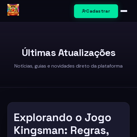
Cadastrar
Pesca
Loteria
Últimas Atualizações
Jogos de sabong
Notícias, guias e novidades direto da plataforma
Blackjack
Ofertas exclusivas
Central de Notícias
Explorando o Jogo
Kingsman: Regras,