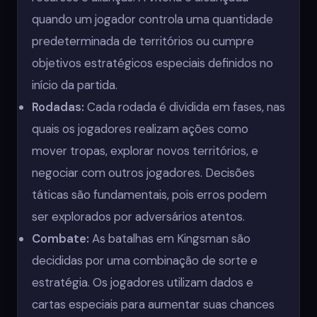
quando um jogador controla uma quantidade
predeterminada de territórios ou cumpre
objetivos estratégicos especiais definidos no
início da partida.
Rodadas:
Cada rodada é dividida em fases, nas
quais os jogadores realizam ações como
mover tropas, explorar novos territórios, e
negociar com outros jogadores. Decisões
táticas são fundamentais, pois erros podem
ser explorados por adversários atentos.
Combate:
As batalhas em Kingsman são
decididas por uma combinação de sorte e
estratégia. Os jogadores utilizam dados e
cartas especiais para aumentar suas chances