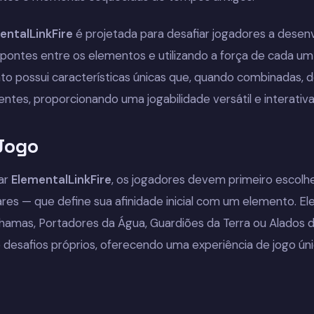
entalLinkFire
é projetada para desafiar jogadores a desen
do pontes entre os elementos e utilizando a força de cada 
to possui características únicas que, quando combinadas,
tes, proporcionando uma jogabilidade versátil e interativa
Jogo
ar
ElementalLinkFire
, os jogadores devem primeiro escolh
es — que define sua afinidade inicial com um elemento. E
amas, Portadores da Água, Guardiões da Terra ou Alados 
e desafios próprios, oferecendo uma experiência de jogo úni