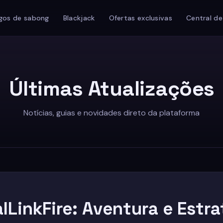
gos de sabong
Blackjack
Ofertas exclusivas
Central de
Últimas Atualizações
Notícias, guias e novidades direto da plataforma
lLinkFire: Aventura e Estr