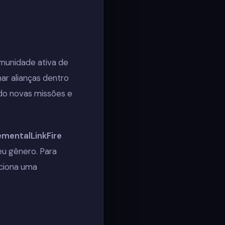
munidade ativa de
ar alianças dentro
ndo novas missões e
ementalLinkFire
eu gênero. Para
rciona uma