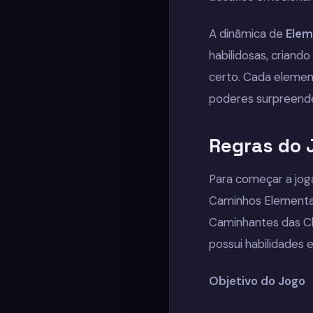
A dinâmica de
Elem
habilidosas, crian
certo. Cada elemen
poderes surpreenden
Regras do 
Para começar a jog
Caminhos Elementar
Caminhantes das Ch
possui habilidades 
Objetivo do Jogo