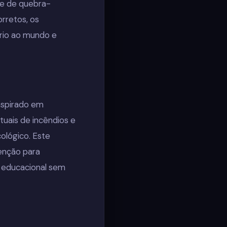
rie de quebra-
rretos, os
brio ao mundo e
nspirado em
tuais de incêndios e
ológico. Este
enção para
a educacional sem