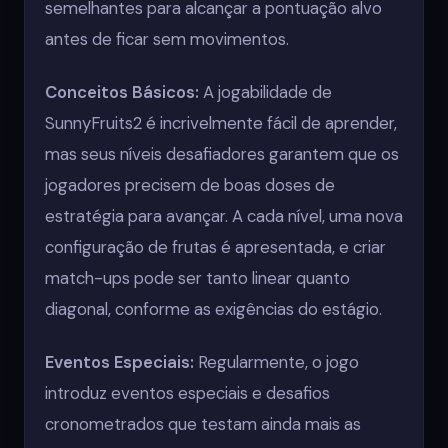
semelhantes para alcançar a pontuação alvo
antes de ficar sem movimentos.
Conceitos Básicos:
A jogabilidade de
SunnyFruits2 é incrivelmente fácil de aprender,
mas seus níveis desafiadores garantem que os
jogadores precisem de boas doses de
estratégia para avançar. A cada nível, uma nova
configuração de frutas é apresentada, e criar
match-ups pode ser tanto linear quanto
diagonal, conforme as exigências do estágio.
Eventos Especiais:
Regularmente, o jogo
introduz eventos especiais e desafios
cronometrados que testam ainda mais as