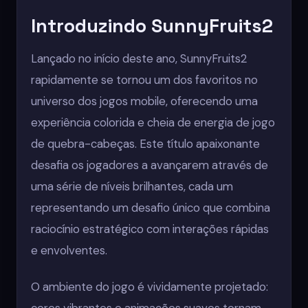
Introduzindo SunnyFruits2
Lançado no início deste ano, SunnyFruits2
rapidamente se tornou um dos favoritos no
universo dos jogos mobile, oferecendo uma
experiência colorida e cheia de energia de jogo
de quebra-cabeças. Este título apaixonante
desafia os jogadores a avançarem através de
uma série de níveis brilhantes, cada um
representando um desafio único que combina
raciocínio estratégico com interações rápidas
e envolventes.
O ambiente do jogo é vividamente projetado: