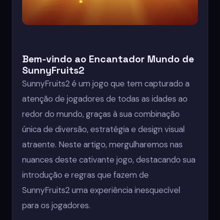
Bem-vindo ao Encantador Mundo de
SunnyFruits2
SunnyFruits2 é um jogo que tem capturado a
atenção de jogadores de todas as idades ao
redor do mundo, graças à sua combinação
única de diversão, estratégia e design visual
atraente. Neste artigo, mergulharemos nas
nuances deste cativante jogo, destacando sua
introdução e regras que fazem de
SunnyFruits2 uma experiência inesquecível
para os jogadores.