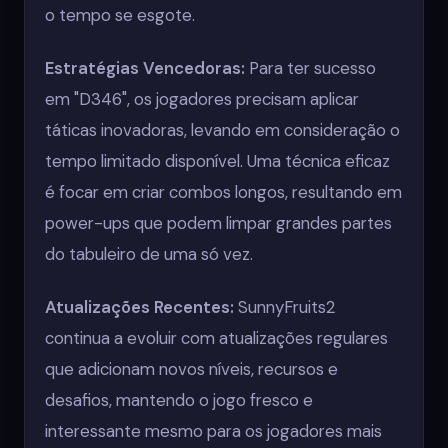
o tempo se esgote.
Estratégias Vencedoras:
Para ter sucesso
em "D346", os jogadores precisam aplicar
táticas inovadoras, levando em consideração o
tempo limitado disponível. Uma técnica eficaz
é focar em criar combos longos, resultando em
power-ups que podem limpar grandes partes
do tabuleiro de uma só vez.
Atualizações Recentes:
SunnyFruits2
continua a evoluir com atualizações regulares
que adicionam novos níveis, recursos e
desafios, mantendo o jogo fresco e
interessante mesmo para os jogadores mais