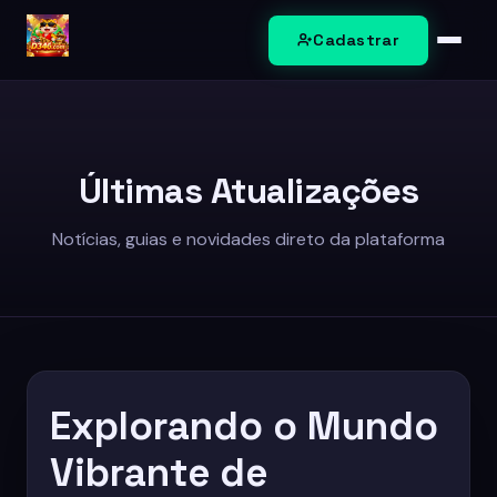
Cadastrar
Pesca
Loteria
Últimas Atualizações
Jogos de sabong
Notícias, guias e novidades direto da plataforma
Blackjack
Ofertas exclusivas
Central de Notícias
Explorando o Mundo
Vibrante de