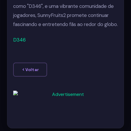
como "D346", e uma vibrante comunidade de
jogadores, SunnyFruits2 promete continuar
fascinando e entretendo fãs ao redor do globo.
D346
Voltar