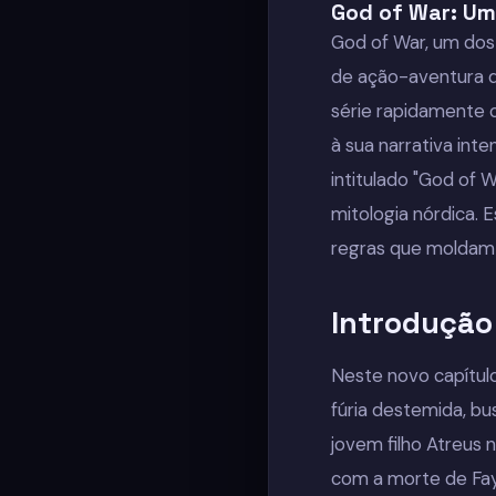
God of War: Um
God of War, um dos 
de ação-aventura d
série rapidamente 
à sua narrativa int
intitulado "God of W
mitologia nórdica. 
regras que moldam a
Introdução
Neste novo capítulo
fúria destemida, b
jovem filho Atreus 
com a morte de Faye