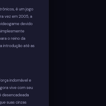
trônicos, é um jogo
ira vez em 2005, a
 videogame devido
, simplesmente
para o reino da
ua introdução até as
 força indomável e
agora vive com seu
ma é desencadeada
que suas cinzas