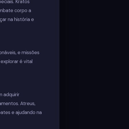
ciais. Kratos
ombate corpo a
ar na história e
onáveis, e missões
xplorar é vital
 adquirir
amentos. Atreus,
ates e ajudando na