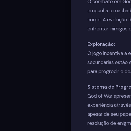
O combate em God o
empunha o machado
corpo. A evolução d
enfrentar inimigos 
Exploração:
O jogo incentiva a 
secundárias estão e
para progredir e des
Sistema de Progre
God of War apresen
experiência através
apesar de seu pape
resolução de enigm