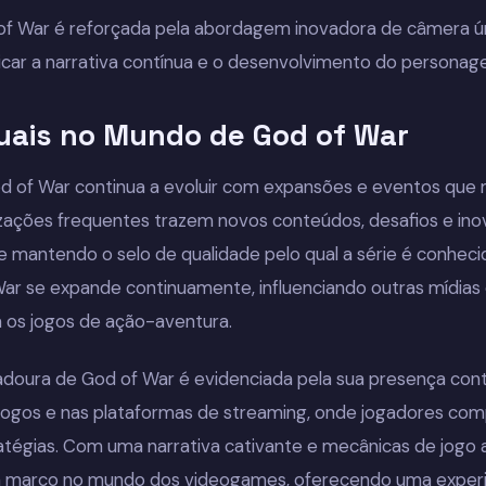
f War é reforçada pela abordagem inovadora de câmera ún
ficar a narrativa contínua e o desenvolvimento do personag
uais no Mundo de God of War
d of War continua a evoluir com expansões e eventos que
lizações frequentes trazem novos conteúdos, desafios e i
e mantendo o selo de qualidade pelo qual a série é conhec
 War se expande continuamente, influenciando outras mídia
 os jogos de ação-aventura.
adoura de God of War é evidenciada pela sua presença cont
ogos e nas plataformas de streaming, onde jogadores com
atégias. Com uma narrativa cativante e mecânicas de jogo a
marco no mundo dos videogames, oferecendo uma experiê