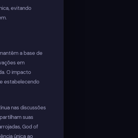
ica, evitando
em.
 mantêm a base de
novações em
ida. O impacto
s e estabelecendo
ínua nas discussões
partilham suas
rrojadas, God of
ncia única ao