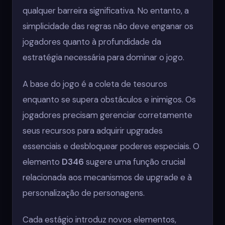
qualquer barreira significativa. No entanto, a
simplicidade das regras não deve enganar os
jogadores quanto à profundidade da
estratégia necessária para dominar o jogo.
A base do jogo é a coleta de tesouros
enquanto se supera obstáculos e inimigos. Os
jogadores precisam gerenciar corretamente
seus recursos para adquirir upgrades
essenciais e desbloquear poderes especiais. O
elemento
D346
sugere uma função crucial
relacionada aos mecanismos de upgrade e à
personalização de personagens.
Cada estágio introduz novos elementos,