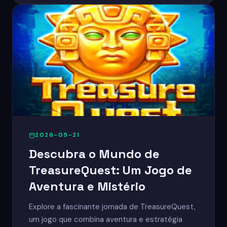
2026-05-21
Descubra o Mundo de
TreasureQuest: Um Jogo de
Aventura e Mistério
Explore a fascinante jornada de TreasureQuest,
um jogo que combina aventura e estratégia