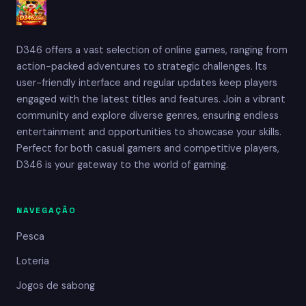
D346 offers a vast selection of online games, ranging from
action-packed adventures to strategic challenges. Its
user-friendly interface and regular updates keep players
engaged with the latest titles and features. Join a vibrant
community and explore diverse genres, ensuring endless
entertainment and opportunities to showcase your skills.
Perfect for both casual gamers and competitive players,
D346 is your gateway to the world of gaming.
NAVEGAÇÃO
Pesca
Loteria
Jogos de sabong