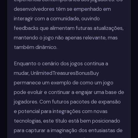
desenvolvedores têm se empenhado em
interagir com a comunidade, ouvindo
feedbacks que alimentam futuras atualizações,
mantendo o jogo não apenas relevante, mas
também dinâmico.
Enquanto o cenário dos jogos continua a
mudar, UnlimitedTreasuresBonusBuy
permanece um exemplo de como um jogo
pode evoluir e continuar a engajar uma base de
jogadores. Com futuros pacotes de expansão
e potencial para integrações com novas
tecnologias, este título está bem posicionado
para capturar a imaginação dos entusiastas de