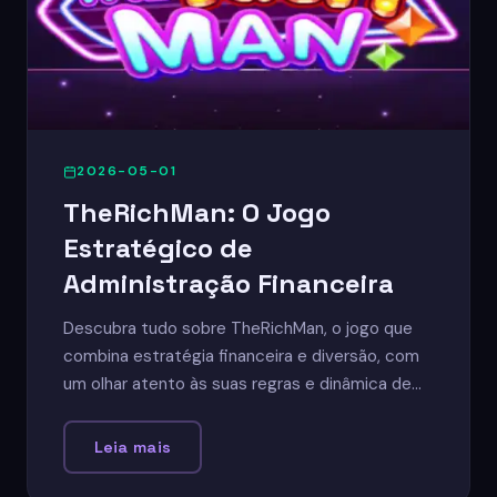
2026-05-01
TheRichMan: O Jogo
Estratégico de
Administração Financeira
Descubra tudo sobre TheRichMan, o jogo que
combina estratégia financeira e diversão, com
um olhar atento às suas regras e dinâmica de
jogo.
Leia mais