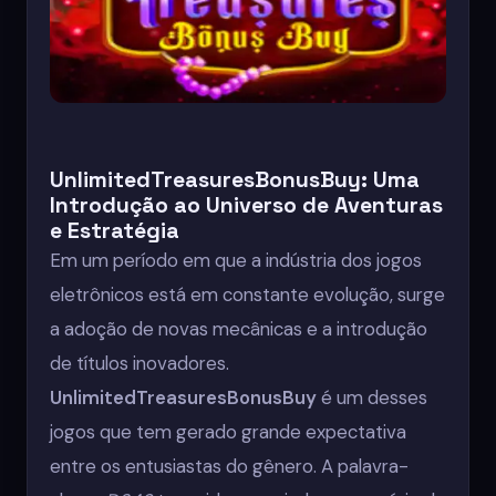
UnlimitedTreasuresBonusBuy: Uma
Introdução ao Universo de Aventuras
e Estratégia
Em um período em que a indústria dos jogos
eletrônicos está em constante evolução, surge
a adoção de novas mecânicas e a introdução
de títulos inovadores.
UnlimitedTreasuresBonusBuy
é um desses
jogos que tem gerado grande expectativa
entre os entusiastas do gênero. A palavra-