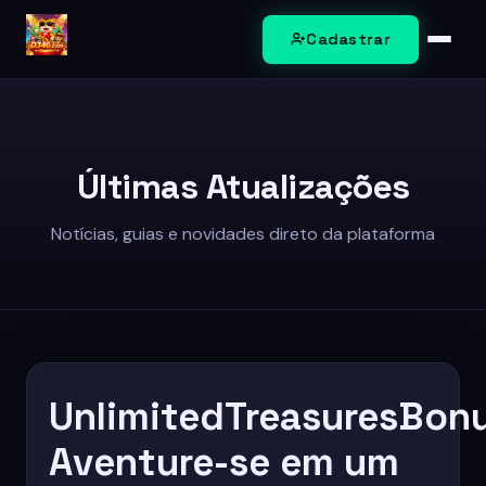
Cadastrar
Pesca
Loteria
Últimas Atualizações
Jogos de sabong
Notícias, guias e novidades direto da plataforma
Blackjack
Ofertas exclusivas
Central de Notícias
UnlimitedTreasuresBon
Aventure-se em um