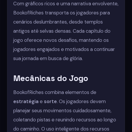
Com gráficos ricos e uma narrativa envolvente,
BookofRiches transporta os jogadores para
cenários deslumbrantes, desde templos
antigos até selvas densas. Cada capítulo do
jogo oferece novos desafios, mantendo os
jogadores engajados e motivados a continuar
sua jornada em busca de glória.
Mecânicas do Jogo
BookofRiches combina elementos de
estratégia
e
sorte
. Os jogadores devem
planejar seus movimentos cuidadosamente,
coletando pistas e reunindo recursos ao longo
do caminho. O uso inteligente dos recursos