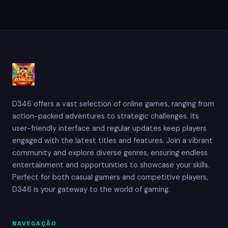
D346 offers a vast selection of online games, ranging from
action-packed adventures to strategic challenges. Its
user-friendly interface and regular updates keep players
engaged with the latest titles and features. Join a vibrant
community and explore diverse genres, ensuring endless
entertainment and opportunities to showcase your skills.
Perfect for both casual gamers and competitive players,
D346 is your gateway to the world of gaming.
NAVEGAÇÃO