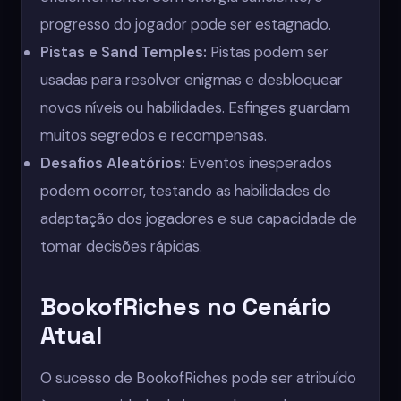
progresso do jogador pode ser estagnado.
Pistas e Sand Temples:
Pistas podem ser
usadas para resolver enigmas e desbloquear
novos níveis ou habilidades. Esfinges guardam
muitos segredos e recompensas.
Desafios Aleatórios:
Eventos inesperados
podem ocorrer, testando as habilidades de
adaptação dos jogadores e sua capacidade de
tomar decisões rápidas.
BookofRiches no Cenário
Atual
O sucesso de BookofRiches pode ser atribuído