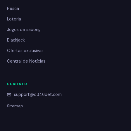
Pesca
Loteria
Jogos de sabong
Blackjack
Ofertas exclusivas
Central de Notícias
CONTATO
support@d346bet.com
Sitemap