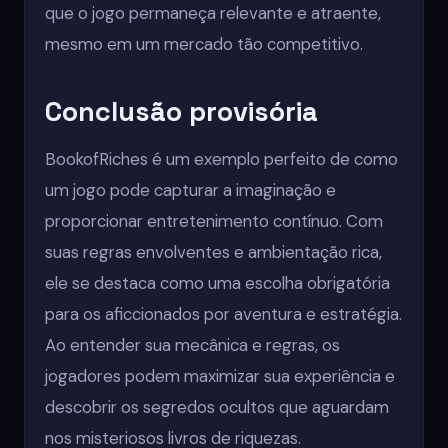
que o jogo permaneça relevante e atraente,
mesmo em um mercado tão competitivo.
Conclusão provisória
BookofRiches é um exemplo perfeito de como
um jogo pode capturar a imaginação e
proporcionar entretenimento contínuo. Com
suas regras envolventes e ambientação rica,
ele se destaca como uma escolha obrigatória
para os aficcionados por aventura e estratégia.
Ao entender sua mecânica e regras, os
jogadores podem maximizar sua experiência e
descobrir os segredos ocultos que aguardam
nos misteriosos livros de riquezas.