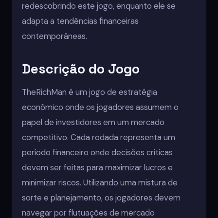
redescobrindo este jogo, enquanto ele se
adapta a tendências financeiras
contemporâneas.
Descrição do Jogo
TheRichMan é um jogo de estratégia
econômico onde os jogadores assumem o
papel de investidores em um mercado
competitivo. Cada rodada representa um
período financeiro onde decisões críticas
devem ser feitas para maximizar lucros e
minimizar riscos. Utilizando uma mistura de
sorte e planejamento, os jogadores devem
navegar por flutuações de mercado