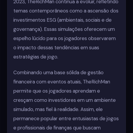
2023, TheRichMan continua a evoluir, refletindo
temas contemporâneos como a ascensão dos
investimentos ESG (ambientais, sociais e de
governança). Essas simulações oferecem um
espelho lúcido para os jogadores observarem
o impacto dessas tendências em suas
estratégias de jogo.
Combinando uma base sólida de gestão
financeira com eventos atuais, TheRichMan
permite que os jogadores aprendam e
cresçam como investidores em um ambiente
simulado, mas fiel à realidade. Assim, ele
permanece popular entre entusiastas de jogos
e profissionais de finanças que buscam