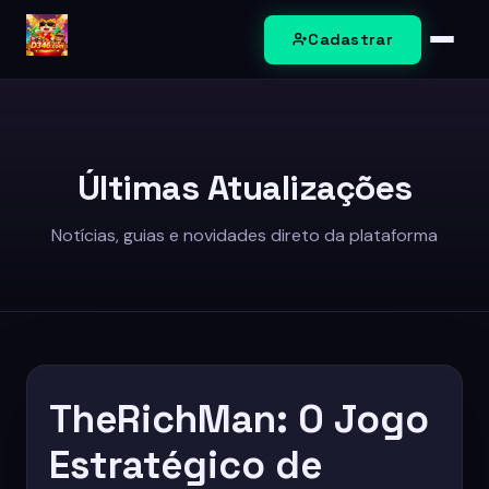
Cadastrar
Pesca
Loteria
Últimas Atualizações
Jogos de sabong
Notícias, guias e novidades direto da plataforma
Blackjack
Ofertas exclusivas
Central de Notícias
TheRichMan: O Jogo
Estratégico de