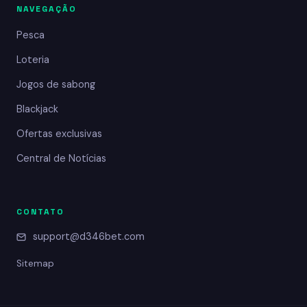
NAVEGAÇÃO
Pesca
Loteria
Jogos de sabong
Blackjack
Ofertas exclusivas
Central de Notícias
CONTATO
support@d346bet.com
Sitemap