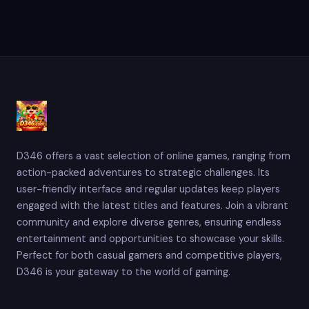
D346 offers a vast selection of online games, ranging from
action-packed adventures to strategic challenges. Its
user-friendly interface and regular updates keep players
engaged with the latest titles and features. Join a vibrant
community and explore diverse genres, ensuring endless
entertainment and opportunities to showcase your skills.
Perfect for both casual gamers and competitive players,
D346 is your gateway to the world of gaming.