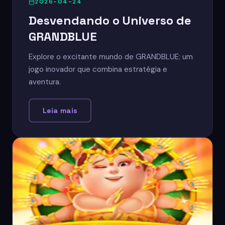
2026-04-24
Desvendando o Universo de
GRANDBLUE
Explore o excitante mundo de GRANDBLUE: um
jogo inovador que combina estratégia e
aventura.
Leia mais