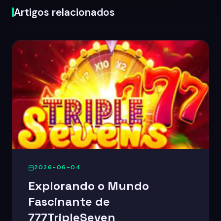
Artigos relacionados
2026-06-04
Explorando o Mundo
Fascinante de
777TripleSeven