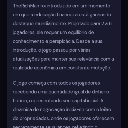
TheRichMan foi introduzido em um momento
em que a educação financeira está ganhando
destaque mundialmente. Projetado para 2 a 6
jogadores, ele requer um equilíbrio de
conhecimento e perspicácia. Desde a sua
introdução, o jogo passou por várias
atualizações para manter sua relevância com a
realidade econômica em constante mutação.
O jogo começa com todos os jogadores
recebendo uma quantidade igual de dinheiro
fictício, representando seu capital inicial. A
dinâmica de negociação inicia-se com o leilão
de propriedades, onde os jogadores oferecem
secretamente seus lances, refletindo o