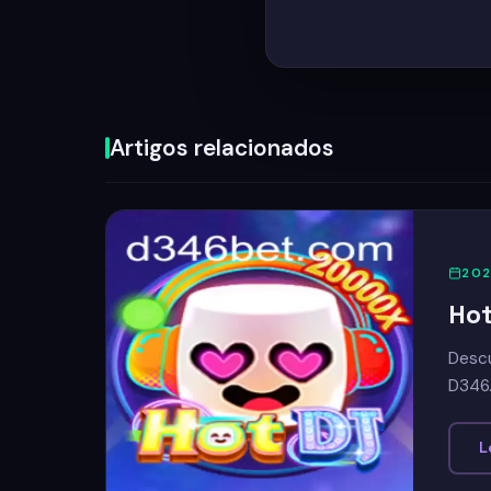
Artigos relacionados
20
Hot
Descu
D346
L