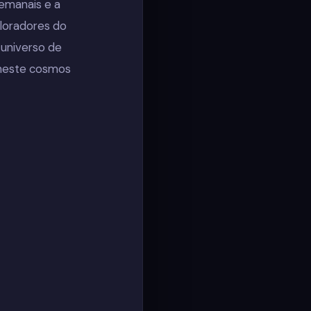
semanais e a
loradores do
 universo de
 neste cosmos