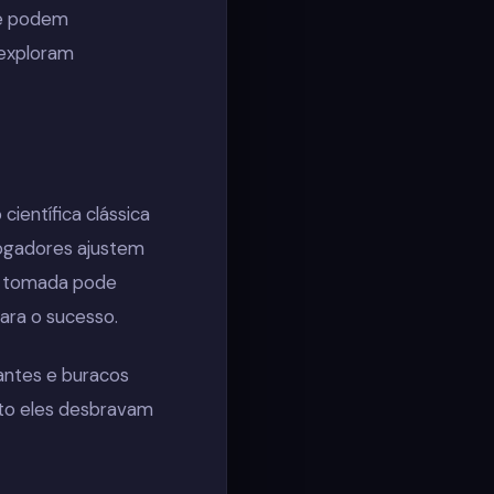
e e podem
 exploram
ientífica clássica
jogadores ajustem
o tomada pode
ara o sucesso.
tantes e buracos
to eles desbravam