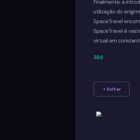
Finalmente, a intro
utilização do enig
SpaceTravel encont
SpaceTravel é vast
virtual em constant
38d
Voltar