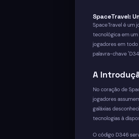
SpaceTravel: U
SpaceTravel é um j
tecnológica em um 
jogadores em todo 
palavra-chave 'D34
A Introduç
No coração de Spac
jogadores assumem 
galáxias desconhec
tecnologias à dispos
O código D346 ser