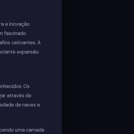
ra e inovação
em fascinado
ios cativantes. A
nstante expansão.
onhecidos. Os
ar através de
riedade de naves e
recendo uma camada