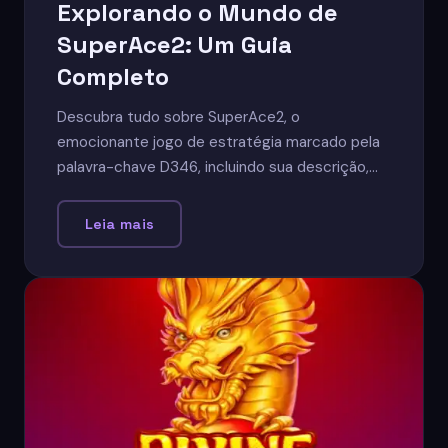
Explorando o Mundo de
SuperAce2: Um Guia
Completo
Descubra tudo sobre SuperAce2, o
emocionante jogo de estratégia marcado pela
palavra-chave D346, incluindo sua descrição,
introdução e regras detalhadas.
Leia mais