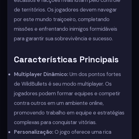
escassos e facções rivais lutam pelo controle
de territórios. Os jogadores devem navegar
por este mundo traiçoeiro, completando
missões e enfrentando inimigos formidáveis
para garantir sua sobrevivência e sucesso.
Características Principais
Multiplayer Dinâmico:
Um dos pontos fortes
de WildBullets é seu modo multiplayer. Os
jogadores podem formar equipes e competir
contra outros em um ambiente online,
promovendo trabalho em equipe e estratégias
complexas para conquistar vitórias.
Personalização:
O jogo oferece uma rica