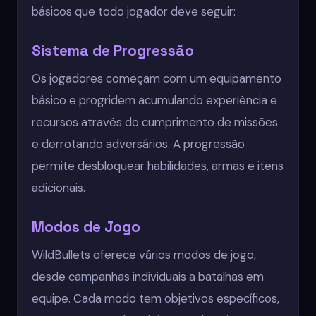
básicos que todo jogador deve seguir:
Sistema de Progressão
Os jogadores começam com um equipamento
básico e progridem acumulando experiência e
recursos através do cumprimento de missões
e derrotando adversários. A progressão
permite desbloquear habilidades, armas e itens
adicionais.
Modos de Jogo
WildBullets oferece vários modos de jogo,
desde campanhas individuais a batalhas em
equipe. Cada modo tem objetivos específicos,