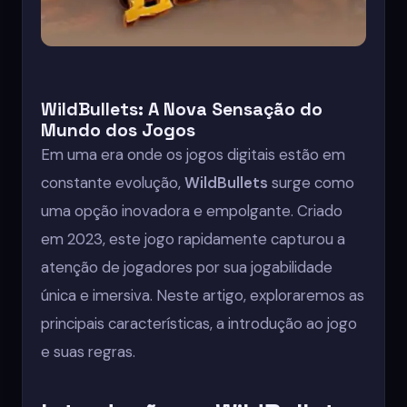
WildBullets: A Nova Sensação do
Mundo dos Jogos
Em uma era onde os jogos digitais estão em
constante evolução,
WildBullets
surge como
uma opção inovadora e empolgante. Criado
em 2023, este jogo rapidamente capturou a
atenção de jogadores por sua jogabilidade
única e imersiva. Neste artigo, exploraremos as
principais características, a introdução ao jogo
e suas regras.